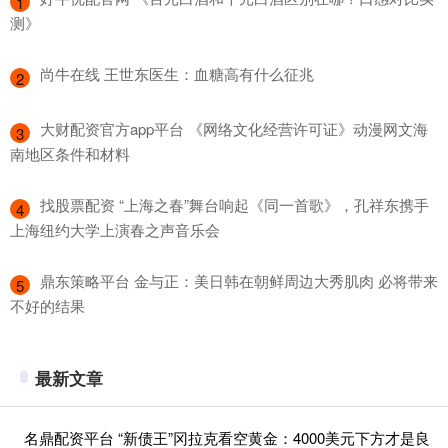
1
测》
​尚牛在线 王世东医生：血糖高有什么征兆
2
​大财配资官方app平台 《网络文化经营许可证》动漫网文海
3
南地区条件和材料
​找股票配资 “上海之春”舞台响起《同一首歌》，孔祥东携手
4
上海纽约大学上演春之声音乐会
​鼎东策略平台 金与正：美日韩在朝鲜周边大秀肌肉 必将带来
5
不好的结果
最新文章
名鼎配资平台 “新债王”冈拉克看空黄金：4000美元下方才是良