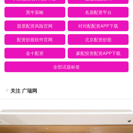
黑牛策略
名鼎配资平台
股票配资风险官网
对对配配资APP下载
配资炒股软件官网
北京配资炒股
金十配资
豪配投资配资APP下载
全部话题标签
关注 广瑞网