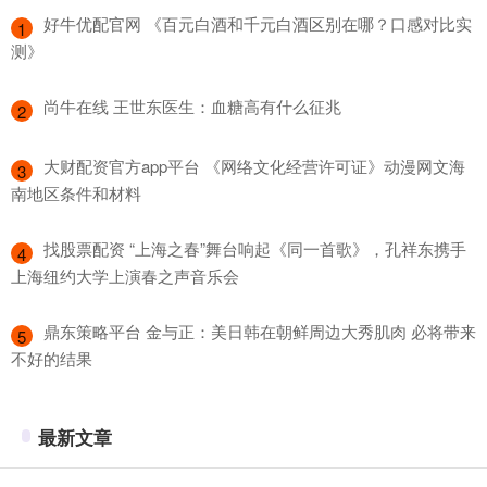
​好牛优配官网 《百元白酒和千元白酒区别在哪？口感对比实
1
测》
​尚牛在线 王世东医生：血糖高有什么征兆
2
​大财配资官方app平台 《网络文化经营许可证》动漫网文海
3
南地区条件和材料
​找股票配资 “上海之春”舞台响起《同一首歌》，孔祥东携手
4
上海纽约大学上演春之声音乐会
​鼎东策略平台 金与正：美日韩在朝鲜周边大秀肌肉 必将带来
5
不好的结果
最新文章