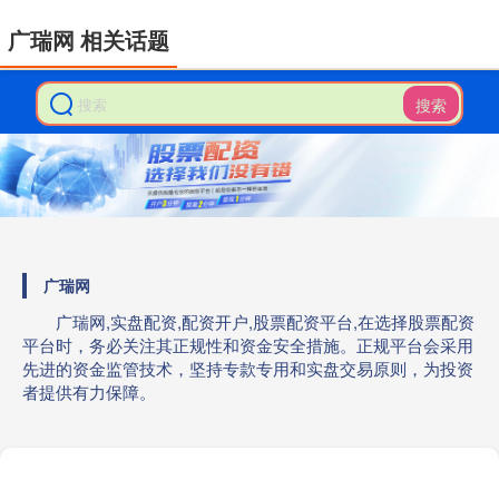
广瑞网 相关话题
搜索
广瑞网
广瑞网,实盘配资,配资开户,股票配资平台,在选择股票配资
平台时，务必关注其正规性和资金安全措施。正规平台会采用
先进的资金监管技术，坚持专款专用和实盘交易原则，为投资
者提供有力保障。