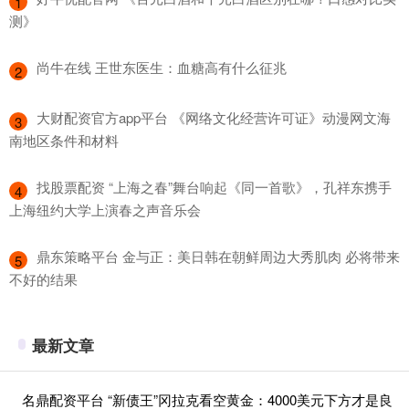
1
测》
​尚牛在线 王世东医生：血糖高有什么征兆
2
​大财配资官方app平台 《网络文化经营许可证》动漫网文海
3
南地区条件和材料
​找股票配资 “上海之春”舞台响起《同一首歌》，孔祥东携手
4
上海纽约大学上演春之声音乐会
​鼎东策略平台 金与正：美日韩在朝鲜周边大秀肌肉 必将带来
5
不好的结果
最新文章
名鼎配资平台 “新债王”冈拉克看空黄金：4000美元下方才是良