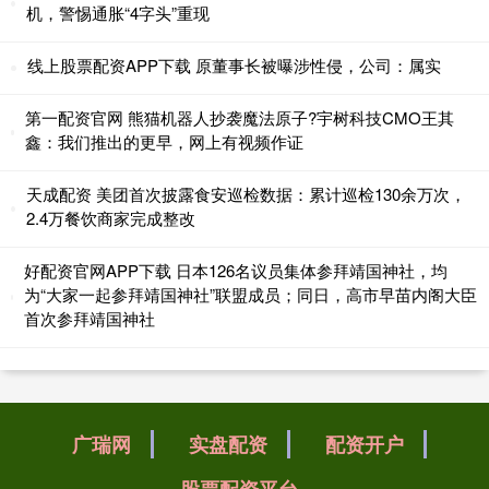
机，警惕通胀“4字头”重现
线上股票配资APP下载 原董事长被曝涉性侵，公司：属实
第一配资官网 熊猫机器人抄袭魔法原子?宇树科技CMO王其
鑫：我们推出的更早，网上有视频作证
天成配资 美团首次披露食安巡检数据：累计巡检130余万次，
2.4万餐饮商家完成整改
好配资官网APP下载 日本126名议员集体参拜靖国神社，均
为“大家一起参拜靖国神社”联盟成员；同日，高市早苗内阁大臣
首次参拜靖国神社
广瑞网
实盘配资
配资开户
股票配资平台