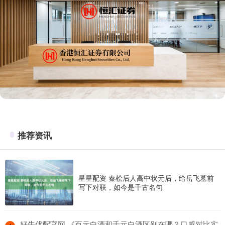
推荐资讯
星星配资 秦桧后人高中状元后，给岳飞墓前
写下对联，如今是千古名句
​好牛优配官网 《百元白酒和千元白酒区别在哪？口感对比实