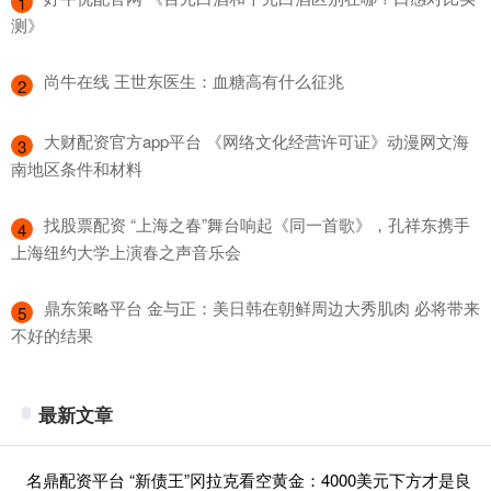
1
测》
​尚牛在线 王世东医生：血糖高有什么征兆
2
​大财配资官方app平台 《网络文化经营许可证》动漫网文海
3
南地区条件和材料
​找股票配资 “上海之春”舞台响起《同一首歌》，孔祥东携手
4
上海纽约大学上演春之声音乐会
​鼎东策略平台 金与正：美日韩在朝鲜周边大秀肌肉 必将带来
5
不好的结果
最新文章
名鼎配资平台 “新债王”冈拉克看空黄金：4000美元下方才是良