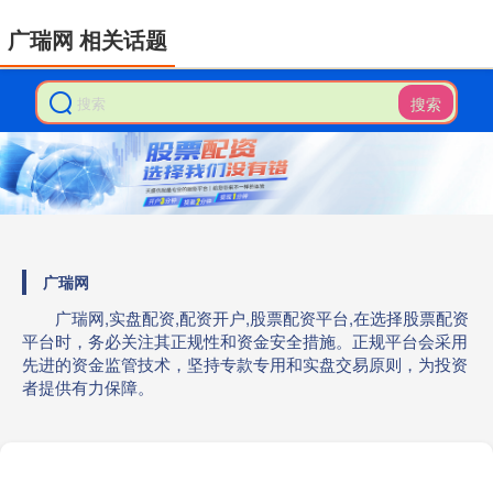
广瑞网 相关话题
搜索
广瑞网
广瑞网,实盘配资,配资开户,股票配资平台,在选择股票配资
平台时，务必关注其正规性和资金安全措施。正规平台会采用
先进的资金监管技术，坚持专款专用和实盘交易原则，为投资
者提供有力保障。